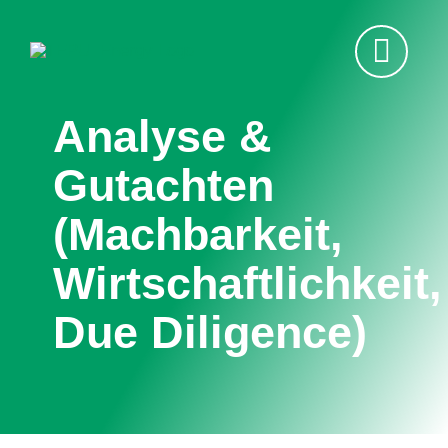
Zum
Inhalt
springen
Analyse &
Gutachten
(Machbarkeit,
Wirtschaftlichkeit,
Due Diligence)